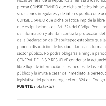
Fiscal General de la República amenaza a los func
prensa CONSIDERANDO que dicha práctica inhibe y 
situaciones irregulares y de interés público que ocu
CONSIDERANDO que dicha práctica impide la libre
que estipulaciones del Art. 324 del Código Penal po
de información y atentan contra la protección del
de la Declaración de Chapultepec establece que l
poner a disposición de los ciudadanos, en forma o
sector público. No podrá obligarse a ningún period
GENERAL DE LA SIP RESUELVE condenar la actuación d
libre flujo de información a los medios de las en
público y la invita a cesar de inmediato la persecu
legislativo del país a derogar el Art. 324 del Códig
FUENTE:
nota.texto7