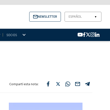
NEWSLETTER
ESPAÑOL
▼
SOCIOS
Compartí esta nota: