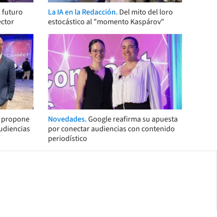
 futuro
La IA en la Redacción.
Del mito del loro
ector
estocástico al "momento Kaspárov"
s propone
Novedades.
Google reafirma su apuesta
audiencias
por conectar audiencias con contenido
periodístico