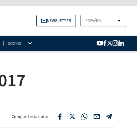
NEWSLETTER
ESPAÑOL
▼
SOCIOS
2017
Compartí esta nota: