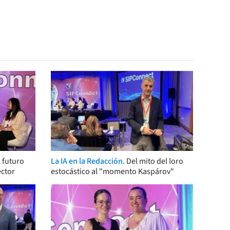
 futuro
La IA en la Redacción.
Del mito del loro
ector
estocástico al "momento Kaspárov"