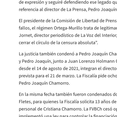
de expresión y seguiré defendiendo ese legado que
referencia al director de
La Prensa
, Pedro Joaquí
El presidente de la Comisión de Libertad de Prens
fallos, el régimen Ortega-Murillo trata de legitima
Jornet, director periodístico de
La Voz del Interior
cerrar el círculo de la censura absoluta".
La justicia también condenó a Pedro Joaquín Cham
y Pedro Joaquín, junto a Juan Lorenzo Holmann 
desde el 14 de agosto de 2021, integran el director
prevista para el 21 de marzo. La Fiscalía pide oc
Pedro Joaquín Chamorro.
En la misma fecha también fueron condenados do
Fletes, para quienes la Fiscalía solicita 13 años d
personal de Cristiana Chamorro. La FVBCh cesó o
implementó una ley para controlar la financiació