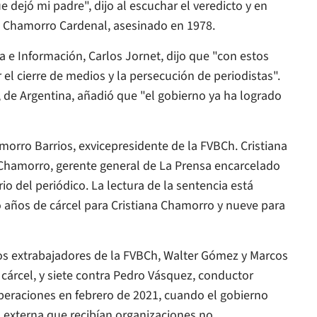
 dejó mi padre", dijo al escuchar el veredicto y en
n Chamorro Cardenal, asesinado en 1978.
a e Información, Carlos Jornet, dijo que "con estos
r el cierre de medios y la persecución de periodistas".
, de Argentina, añadió que "el gobierno ya ha logrado
orro Barrios, exvicepresidente de la FVBCh. Cristiana
Chamorro, gerente general de
La Prensa
encarcelado
io del periódico. La lectura de la sentencia está
ho años de cárcel para Cristiana Chamorro y nueve para
s extrabajadores de la FVBCh, Walter Gómez y Marcos
e cárcel, y siete contra Pedro Vásquez, conductor
peraciones en febrero de 2021, cuando el gobierno
n externa que recibían organizaciones no