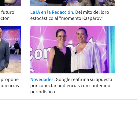
 futuro
La IA en la Redacción.
Del mito del loro
ector
estocástico al "momento Kaspárov"
s propone
Novedades.
Google reafirma su apuesta
audiencias
por conectar audiencias con contenido
periodístico