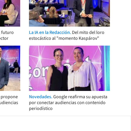
 futuro
La IA en la Redacción.
Del mito del loro
ector
estocástico al "momento Kaspárov"
s propone
Novedades.
Google reafirma su apuesta
audiencias
por conectar audiencias con contenido
periodístico