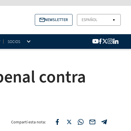
NEWSLETTER
ESPAÑOL
▼
SOCIOS
penal contra
Compartí esta nota: