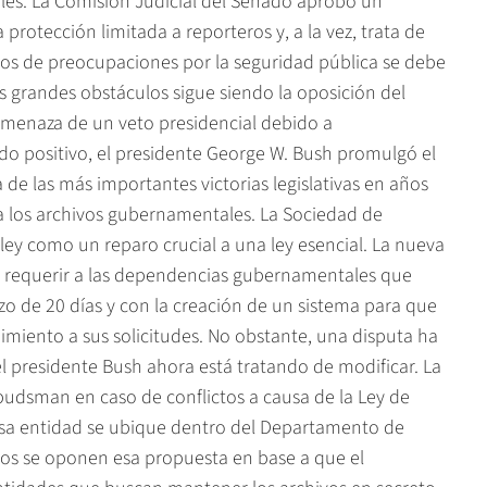
ales. La Comisión Judicial del Senado aprobó un
otección limitada a reporteros y, a la vez, trata de
sos de preocupaciones por la seguridad pública se debe
los grandes obstáculos sigue siendo la oposición del
amenaza de un veto presidencial debido a
ado positivo, el presidente George W. Bush promulgó el
 de las más importantes victorias legislativas en años
a los archivos gubernamentales. La Sociedad de
ley como un reparo crucial a una ley esencial. La nueva
 al requerir a las dependencias gubernamentales que
o de 20 días y con la creación de un sistema para que
imiento a sus solicitudes. No obstante, una disputa ha
el presidente Bush ahora está tratando de modificar. La
udsman en caso de conflictos a causa de la Ley de
 esa entidad se ubique dentro del Departamento de
ticos se oponen esa propuesta en base a que el