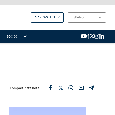
NEWSLETTER
ESPAÑOL
▼
SOCIOS
Compartí esta nota: