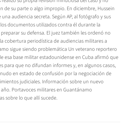
realizó su propia revisión minuciosa del caso y no
n de su parte o algo impropio. En diciembre, Hussein
 una audiencia secreta. Según AP, al fotógrafo y sus
los documentos utilizados contra él durante la
 preparar su defensa. El juez también les ordenó no
la cobertura periodística de audiencias militares a
amo sigue siendo problemática Un veterano reportero
de esa base militar estadounidense en Cuba afirmó que
res para que no difundan informes y, en algunos casos,
menudo en estado de confusión por la negociación de
imientos judiciales. Información sobre un nuevo
 año. Portavoces militares en Guantánamo
s sobre lo que allí sucede.