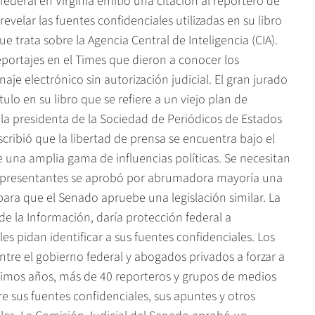
ederal en Virginia emitió una citación al reportero de
evelar las fuentes confidenciales utilizadas en su libro
e trata sobre la Agencia Central de Inteligencia (CIA).
reportajes en el Times que dieron a conocer los
aje electrónico sin autorización judicial. El gran jurado
lo en su libro que se refiere a un viejo plan de
 la presidenta de la Sociedad de Periódicos de Estados
ribió que la libertad de prensa se encuentra bajo el
de una amplia gama de influencias políticas. Se necesitan
 Representantes se aprobó por abrumadora mayoría una
 para que el Senado apruebe una legislación similar. La
de la Información, daría protección federal a
les pidan identificar a sus fuentes confidenciales. Los
tre el gobierno federal y abogados privados a forzar a
últimos años, más de 40 reporteros y grupos de medios
e sus fuentes confidenciales, sus apuntes y otros