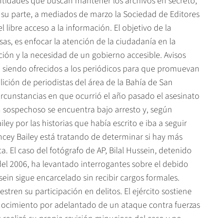
tidades que buscan mantener los archivos en secreto,
r su parte, a mediados de marzo la Sociedad de Editores
libre acceso a la información. El objetivo de la
s, es enfocar la atención de la ciudadanía en la
ción y la necesidad de un gobierno accesible. Avisos
n siendo ofrecidos a los periódicos para que promuevan
lición de periodistas del área de la Bahía de San
ircunstancias en que ocurrió el año pasado el asesinato
Un sospechoso se encuentra bajo arresto y, según
ey por las historias que había escrito e iba a seguir
cey Bailey está tratando de determinar si hay más
a. El caso del fotógrafo de AP, Bilal Hussein, detenido
del 2006, ha levantado interrogantes sobre el debido
ssein sigue encarcelado sin recibir cargos formales.
en su participación en delitos. El ejército sostiene
onocimiento por adelantado de un ataque contra fuerzas