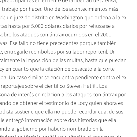
 preocupantes en el frente de la libertad de prensa,
trabajo por hacer. Uno de los acontecimientos más
 de un juez de distrito en Washington que ordena a la ex
tas hasta por 5.000 dólares diarios por rehusarse a
sobre los ataques con ántrax ocurridos en el 2001,
tivas. Ese fallo no tiene precedentes porque también
e, entregarle reembolsos por su labor reporteril. Un
almente la imposición de las multas, hasta que puedan
 en cuanto que la citación de desacato a la corte
a. Un caso similar se encuentra pendiente contra el ex
portajes sobre el científico Steven Hatfill. Los
ona de interés en relación a los ataques con ántrax por
atando de obtener el testimonio de Locy quien ahora es
iodista sostiene que ella no puede recordar cual de sus
 le entregó información sobre dos historias que ella
ndando al gobierno por haberlo nombrado en la