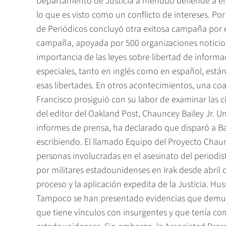
Departamento de Justicia a menudo defiende a en
lo que es visto como un conflicto de intereses. Po
de Periódicos concluyó otra exitosa campaña por el 
campaña, apoyada por 500 organizaciones noticiosa
importancia de las leyes sobre libertad de informa
especiales, tanto en inglés como en español, está
esas libertades. En otros acontecimientos, una coa
Francisco prosiguió con su labor de examinar las c
del editor del Oakland Post, Chauncey Bailey Jr. 
informes de prensa, ha declarado que disparó a Bail
escribiendo. El llamado Equipo del Proyecto Chaun
personas involucradas en el asesinato del periodist
por militares estadounidenses en Irak desde abril 
proceso y la aplicación expedita de la Justicia. Hu
Tampoco se han presentado evidencias que demuestr
que tiene vínculos con insurgentes y que tenía c