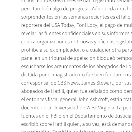
En los últimos seis meses se han registrado señales
pero también algo de progreso. Aún queda mucho 
sorprendentes en las semanas recientes es el fallo
reportera del USA Today, Toni Locy, el pago de mul
revelar las fuentes confidenciales en sus informes 
contra organizaciones noticiosas y oficinas legisla
prohíbe a su ex empleador, o a cualquier otra part
panel en un tribunal de apelación bloqueó tempor
escucharse los argumentos de los abogados de Locy
dictada por el magistrado no fue bien fundamentad
corresponsal de CBS News, James Stewart, por sus re
abogados de Hatfill, quien fue señalado como pers
el entonces fiscal general John Ashcroft, están tr
docente de la Universidad de West Virginia. La per
fuentes en el FBI o en el Departamento de Justicia
escribió sobre Hatfill quien, a su vez, está dema