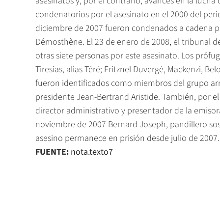
asesinatos y, por el contrario, avances en la lucha
condenatorios por el asesinato en el 2000 del peri
diciembre de 2007 fueron condenados a cadena pe
Démosthène. El 23 de enero de 2008, el tribunal d
otras siete personas por este asesinato. Los pró
Tiresias, alias Téré; Fritznel Duvergé, Mackenzi, Bel
fueron identificados como miembros del grupo ar
presidente Jean-Bertrand Aristide. También, por el
director administrativo y presentador de la emisor
noviembre de 2007 Bernard Joseph, pandillero sos
asesino permanece en prisión desde julio de 2007.
FUENTE:
nota.texto7