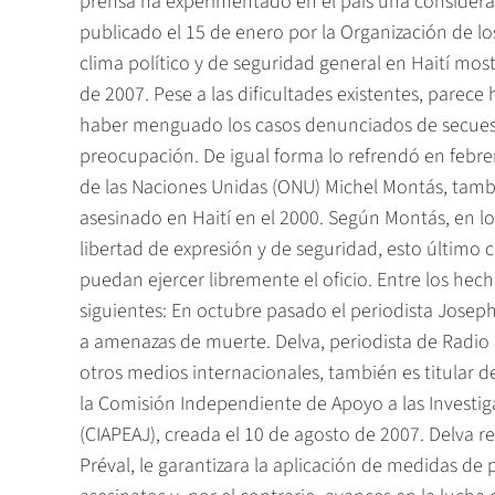
prensa ha experimentado en el país una considerab
publicado el 15 de enero por la Organización de lo
clima político y de seguridad general en Haití mos
de 2007. Pese a las dificultades existentes, parece 
haber menguado los casos denunciados de secuestr
preocupación. De igual forma lo refrendó en febre
de las Naciones Unidas (ONU) Michel Montás, tambi
asesinado en Haití en el 2000. Según Montás, en l
libertad de expresión y de seguridad, esto último 
puedan ejercer libremente el oficio. Entre los he
siguientes: En octubre pasado el periodista Josep
a amenazas de muerte. Delva, periodista de Radio 
otros medios internacionales, también es titular de
la Comisión Independiente de Apoyo a las Investiga
(CIAPEAJ), creada el 10 de agosto de 2007. Delva re
Préval, le garantizara la aplicación de medidas de