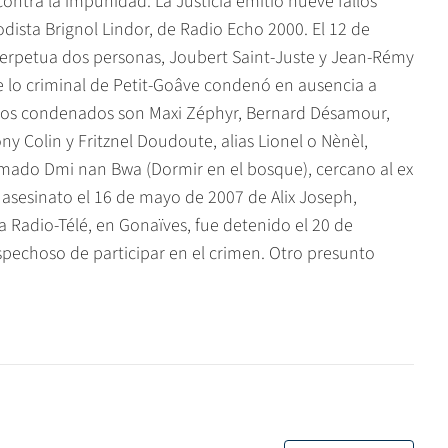
 contra la impunidad. La Justicia emitió nueve fallos
odista Brignol Lindor, de Radio Echo 2000. El 12 de
rpetua dos personas, Joubert Saint-Juste y Jean-Rémy
e lo criminal de Petit-Goâve condenó en ausencia a
fugos condenados son Maxi Zéphyr, Bernard Désamour,
ony Colin y Fritznel Doudoute, alias Lionel o Nènèl,
mado Dmi nan Bwa (Dormir en el bosque), cercano al ex
 asesinato el 16 de mayo de 2007 de Alix Joseph,
a Radio-Télé, en Gonaïves, fue detenido el 20 de
pechoso de participar en el crimen. Otro presunto