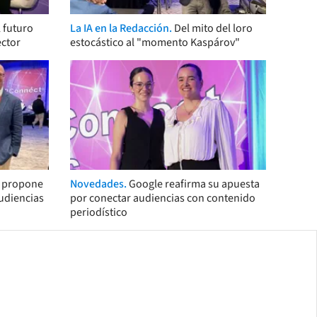
 futuro
La IA en la Redacción.
Del mito del loro
ector
estocástico al "momento Kaspárov"
s propone
Novedades.
Google reafirma su apuesta
audiencias
por conectar audiencias con contenido
periodístico