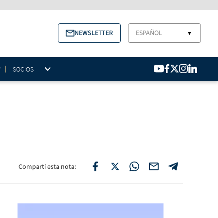
NEWSLETTER
ESPAÑOL
▼
SOCIOS
Compartí esta nota: