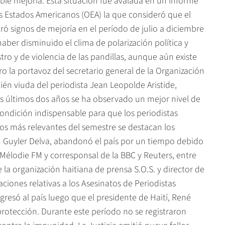
le mejoría. Esta situación fue avalada en un informe
s Estados Americanos (OEA) la que consideró que el
tró signos de mejoría en el período de julio a diciembre
haber disminuido el clima de polarización política y
o y de violencia de las pandillas, aunque aún existe
ro la portavoz del secretario general de la Organización
én viuda del periodista Jean Leopolde Aristide,
os últimos dos años se ha observado un mejor nivel de
condición indispensable para que los periodistas
chos más relevantes del semestre se destacan los
h Guyler Delva, abandonó el país por un tiempo debido
Mélodie FM y corresponsal de la BBC y Reuters, entre
 la organización haitiana de prensa S.O.S. y director de
ciones relativas a los Asesinatos de Periodistas
gresó al país luego que el presidente de Haití, René
 protección. Durante este período no se registraron