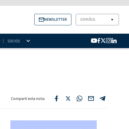
NEWSLETTER
ESPAÑOL
▼
SOCIOS
Compartí esta nota: