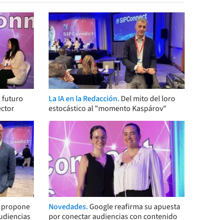
 futuro
La IA en la Redacción.
Del mito del loro
ector
estocástico al "momento Kaspárov"
s propone
Novedades.
Google reafirma su apuesta
audiencias
por conectar audiencias con contenido