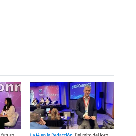
 futuro
La IA en la Redacción.
Del mito del loro