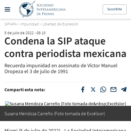
Suscribite
SIPIAPA
>
impunidad
>
Libertad de Expresión
5 de julio de 2022 - 08:10
Condena la SIP ataque
contra periodista mexicana
Recuerda impunidad en asesinato de Víctor Manuel
Oropeza el 3 de julio de 1991
Compartí esta nota:
Susana Mendoza Carreño (Foto tomada de
Excélsior)
Miami (5 de julio de 2022) - La Sociedad Interamericana