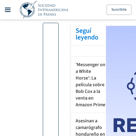
Suscribite
Seguí
leyendo
'Messenger on
a White
Horse': La
película sobre
Bob Cox a la
venta en
Amazon Prime
Asesinan a
camarógrafo
hondureño en