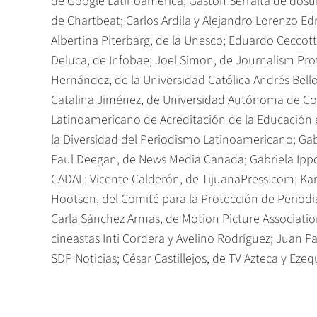
de Google Latinoamérica; Gastón Serralta de dosun
de Chartbeat; Carlos Ardila y Alejandro Lorenzo Ed
Albertina Piterbarg, de la Unesco; Eduardo Ceccott
Deluca, de Infobae; Joel Simon, de Journalism Prote
Hernández, de la Universidad Católica Andrés Bel
Catalina Jiménez, de Universidad Autónoma de Co
Latinoamericano de Acreditación de la Educación 
la Diversidad del Periodismo Latinoamericano; Ga
Paul Deegan, de News Media Canada; Gabriela Ippol
CADAL; Vicente Calderón, de TijuanaPress.com; Ka
Hootsen, del Comité para la Protección de Periodist
Carla Sánchez Armas, de Motion Picture Associati
cineastas Inti Cordera y Avelino Rodríguez; Juan P
SDP Noticias; César Castillejos, de TV Azteca y Ezeq