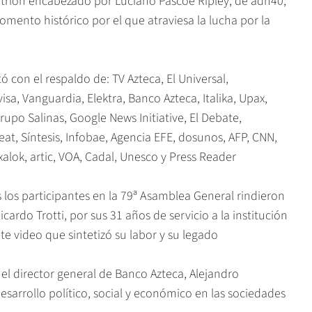
trión encabezado por Luciano Pascoe Ripley, de adn40,
mento histórico por el que atraviesa la lucha por la
on el respaldo de: TV Azteca, El Universal,
visa, Vanguardia, Elektra, Banco Azteca, Italika, Upax,
upo Salinas, Google News Initiative, El Debate,
at, Síntesis, Infobae, Agencia EFE, dosunos, AFP, CNN,
alok, artic, VOA, Cadal, Unesco y Press Reader
os participantes en la 79ª Asamblea General rindieron
icardo Trotti, por sus 31 años de servicio a la institución
e video que sintetizó su labor y su legado
 director general de Banco Azteca, Alejandro
desarrollo político, social y económico en las sociedades