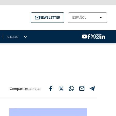
NEWSLETTER
ESPAÑOL
▼
SOCIOS
Compartí esta nota: