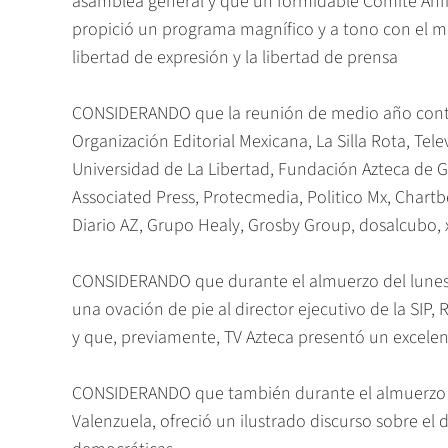
asamblea general y que un formidable Comité Anfi
propició un programa magnífico y a tono con el mo
libertad de expresión y la libertad de prensa
CONSIDERANDO que la reunión de medio año contó c
Organización Editorial Mexicana, La Silla Rota, Tele
Universidad de La Libertad, Fundación Azteca de Gr
Associated Press, Protecmedia, Politico Mx, Chartbe
Diario AZ, Grupo Healy, Grosby Group, dosalcubo, x
CONSIDERANDO que durante el almuerzo del lunes l
una ovación de pie al director ejecutivo de la SIP, R
y que, previamente, TV Azteca presentó un excelent
CONSIDERANDO que también durante el almuerzo el
Valenzuela, ofreció un ilustrado discurso sobre el 