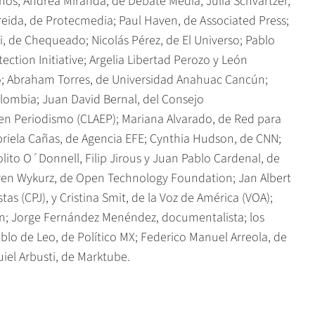
os; Andrea Miranda, de Debate Media; Julia Schvartzer,
reida, de Protecmedia; Paul Haven, de Associated Press;
i, de Chequeado; Nicolás Pérez, de El Universo; Pablo
ction Initiative; Argelia Libertad Perozo y León
lo; Abraham Torres, de Universidad Anahuac Cancún;
lombia; Juan David Bernal, del Consejo
en Periodismo (CLAEP); Mariana Alvarado, de Red para
briela Cañas, de Agencia EFE; Cynthia Hudson, de CNN;
ito O´Donnell, Filip Jirous y Juan Pablo Cardenal, de
ren Wykurz, de Open Technology Foundation; Jan Albert
as (CPJ), y Cristina Smit, de la Voz de América (VOA);
on; Jorge Fernández Menéndez, documentalista; los
ablo de Leo, de Político MX; Federico Manuel Arreola, de
uiel Arbusti, de Marktube.