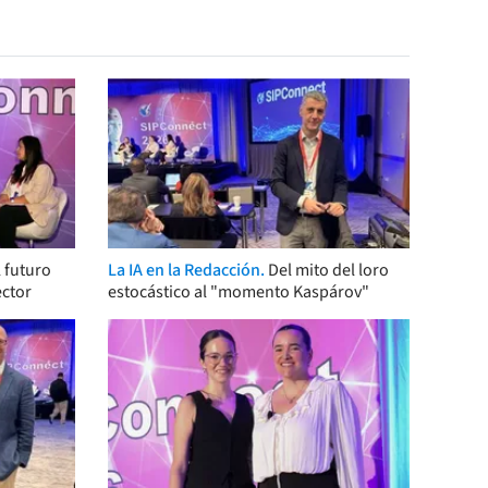
 futuro
La IA en la Redacción.
Del mito del loro
ector
estocástico al "momento Kaspárov"