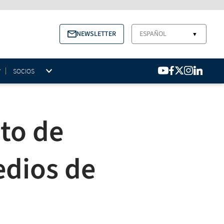
NEWSLETTER
ESPAÑOL
▼
SOCIOS
to de
edios de