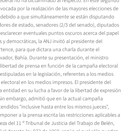
Federal no ha dictaminado al respecto. En este segundo
rovocada por la realización de las mayores elecciones de
 y debido a que simultáneamente se están disputando
dores de estado, senadores (2/3 del senado), diputados
e esclarecer eventuales puntos oscuros acerca del papel
s y democráticas, la ANJ invitó al presidente del
rtence, para que dictara una charla durante el
vador, Bahía. Durante su presentación, el ministro
 libertad de prensa en función de la campaña electoral
estipuladas en la legislación, referentes a los medios
electoral en los medios impresos. El presidente del
la entidad en su lucha a favor de la libertad de expresión
. Sin embargo, admitió que en la actual campaña
endidos "inclusive hasta entre los mismos jueces",
ner a la prensa escrita las restricciones aplicables a
ueza del 11 º Tribunal de Justicia del Trabajo de Belén,