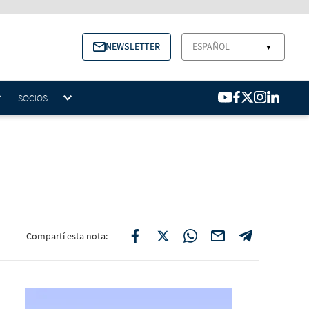
NEWSLETTER
ESPAÑOL
▼
SOCIOS
Compartí esta nota: