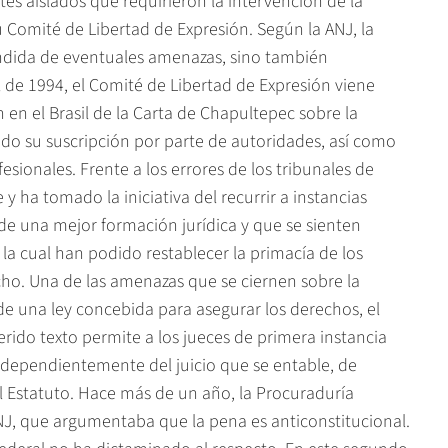
es aislados que requirieron la intervención de la
u Comité de Libertad de Expresión. Según la ANJ, la
ndida de eventuales amenazas, sino también
 de 1994, el Comité de Libertad de Expresión viene
n en el Brasil de la Carta de Chapultepec sobre la
do su suscripción por parte de autoridades, así como
fesionales. Frente a los errores de los tribunales de
y ha tomado la iniciativa del recurrir a instancias
de una mejor formación jurídica y que se sienten
la cual han podido restablecer la primacía de los
cho. Una de las amenazas que se ciernen sobre la
de una ley concebida para asegurar los derechos, el
erido texto permite a los jueces de primera instancia
independientemente del juicio que se entable, de
el Estatuto. Hace más de un año, la Procuraduría
ANJ, que argumentaba que la pena es anticonstitucional.