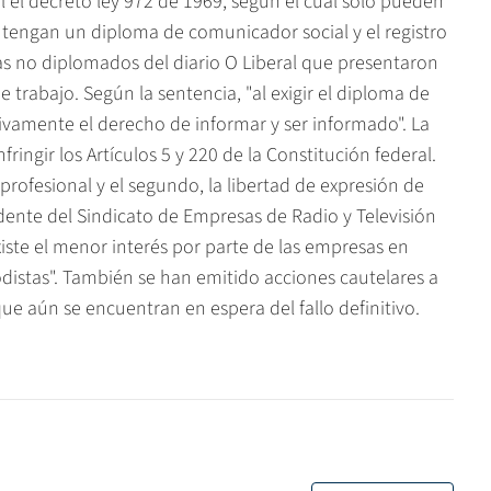
l el decreto ley 972 de 1969, según el cual sólo pueden
e tengan un diploma de comunicador social y el registro
stas no diplomados del diario O Liberal que presentaron
trabajo. Según la sentencia, "al exigir el diploma de
tivamente el derecho de informar y ser informado". La
fringir los Artículos 5 y 220 de la Constitución federal.
o profesional y el segundo, la libertad de expresión de
dente del Sindicato de Empresas de Radio y Televisión
ste el menor interés por parte de las empresas en
odistas". También se han emitido acciones cautelares a
ue aún se encuentran en espera del fallo definitivo.