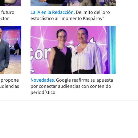
 futuro
La IA en la Redacción.
Del mito del loro
ector
estocástico al "momento Kaspárov"
s propone
Novedades.
Google reafirma su apuesta
audiencias
por conectar audiencias con contenido
periodístico