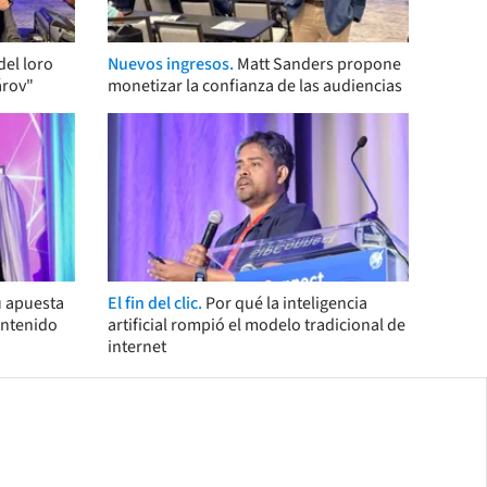
del loro
Nuevos ingresos.
Matt Sanders propone
árov"
monetizar la confianza de las audiencias
u apuesta
El fin del clic.
Por qué la inteligencia
ontenido
artificial rompió el modelo tradicional de
internet