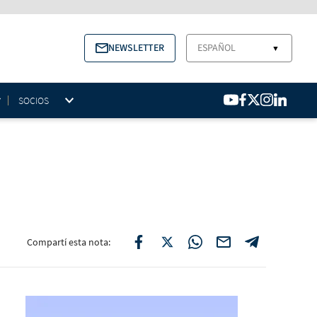
NEWSLETTER
ESPAÑOL
▼
SOCIOS
Compartí esta nota: