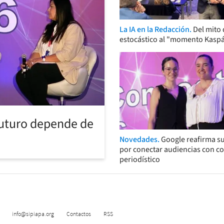
La IA en la Redacción.
Del mito 
estocástico al "momento Kasp
futuro depende de
Novedades.
Google reafirma s
por conectar audiencias con c
periodístico
info@sipiapa.org
Contactos
RSS