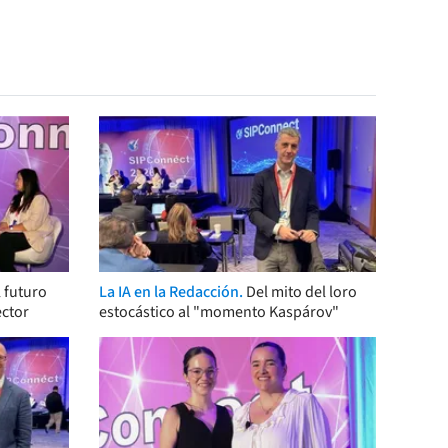
 futuro
La IA en la Redacción.
Del mito del loro
ector
estocástico al "momento Kaspárov"