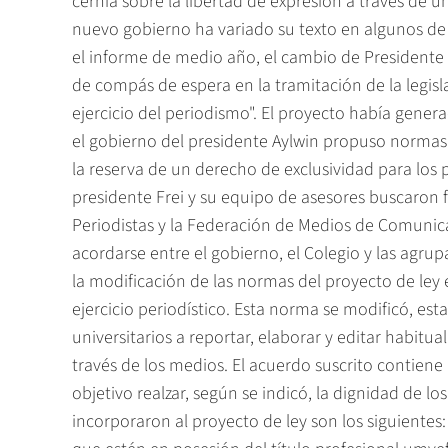
cernía sobre la libertad de expresión a través de u
nuevo gobierno ha variado su texto en algunos de 
el informe de medio año, el cambio de Presidente 
de compás de espera en la tramitación de la legisla
ejercicio del periodismo". El proyecto había gen
el gobierno del presidente Aylwin propuso normas 
la reserva de un derecho de exclusividad para los pe
presidente Frei y su equipo de asesores buscaron 
Periodistas y la Federación de Medios de Comunic
acordarse entre el gobierno, el Colegio y las agr
la modificación de las normas del proyecto de ley 
ejercicio periodístico. Esta norma se modificó, es
universitarios a reportar, elaborar y editar habitu
través de los medios. El acuerdo suscrito contiene
objetivo realzar, según se indicó, la dignidad de lo
incorporaron al proyecto de ley son los siguientes: 