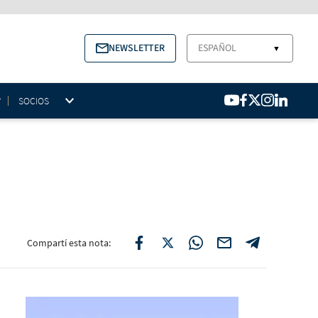
NEWSLETTER
ESPAÑOL
▼
SOCIOS
Compartí esta nota: