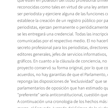
que estén en posesión del título profesional umvef
reconocidas como tales en virtud de una ley ante
ser periodista y ejerciere alguna de las funciones c
establece la creación de un registro público por pa
periodistas, ejerzan permanente o periódicamente 
se les entregará una credencial. Todas las inscri
comunicadas por el respectivo medio. El no hacerlo 
secreto profesional para los periodistas, directore
editores generales, jefes de servicios informativo
gráficos. En cuanto a la cláusula de conciencia, n
proyecto conservó su forma original, por lo que 
acuerdos, no hay garantías de que el Parlamento,
reponga las disposiciones de "exclusividad" que se 
parlamentarios de oposición que han estimado qu
"preferente" sería anticonstitucional, cuestión que 
A continuación una cronologia de los hechos más 