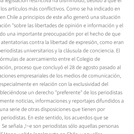
na legislación restrictiva ha disminuido, debido a que el
los artículos más conflictivos. Como se ha indicado en
en Chile a principios de este año generó una situación
ción "sobre las libertades de opinión e información y el
erado una importante preocupación por el hecho de que
atentatorias contra la libertad de expresión, como eran
riodistas universitarios y la cláusula de conciencia. El
fórmulas de acercamiento entre el Colegio de
ación, proceso que concluyó el 28 de agosto pasado al
upaciones empresariales de los medios de comunicación,
especialmente en relación con la exclusividad del
tableciéndose un derecho "preferente" de los periodistas
almente noticias, informaciones y reportajes difundidos a
 una serie de otras disposiciones que tienen por
s periodistas. En este sentido, los acuerdos que se
 Se señala ,!~e son periodistas sólo aquellas personas