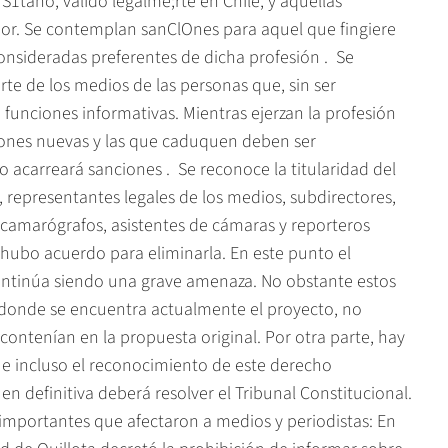
S1tano, valIdo legalme;rte en ChIle, y aquellas
nor. Se contemplan sanClOnes para aquel que fingiere
onsideradas preferentes de dicha profesión .  Se
rte de los medios de las personas que, sin ser
funciones informativas. Mientras ejerzan la profesión
pciones nuevas y las que caduquen deben ser
acarreará sanciones .  Se reconoce la titularidad del
s, representantes legales de los medios, subdirectores,
s, camarógrafos, asistentes de cámaras y reporteros
o hubo acuerdo para eliminarla. En este punto el
continúa siendo una grave amenaza. No obstante estos
 donde se encuentra actualmente el proyecto, no
contenían en la propuesta original. Por otra parte, hay
e incluso el reconocimiento de este derecho
en definitiva deberá resolver el Tribunal Constitucional.
importantes que afectaron a medios y periodistas: En