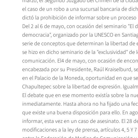
marzo, el Segundo Juzgado del Crímen de la ciudad
el caso de un robo a una sucursal bancaria de dic
dictó la prohibición de informar sobre un proces
Del 2 al 6 de mayo, con ocasión del seminario "El 
democracia", organizado por la UNESCO en Santiago
serie de conceptos que determinan la libertad de 
se hizo en dicho seminario de la "exclusividad" de
comunicación. El4 de mayo, con ocasión de encont
encabezada por su Presidente, Raúl Kraiselburd, s
en el Palacio de la Moneda, oportunidad en que se 
Chapultepec sobre la libertad de expresión. Igualmen
El debate que en ese momento existía sobre la nuev
inmediatamente. Hasta ahora no ha fijado una fecha
que existe una buena disposición para ello. En ago
informar, esta vez en un caso de asesinato. El 28 d
modificaciones a la ley de prensa, artículos 4, 5 Y