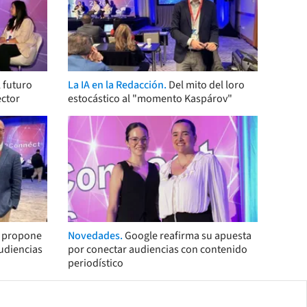
 futuro
La IA en la Redacción.
Del mito del loro
ector
estocástico al "momento Kaspárov"
s propone
Novedades.
Google reafirma su apuesta
audiencias
por conectar audiencias con contenido
periodístico