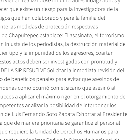
jal vienen realizándose innumerables indagaciones y
er que existe un riesgo para la investigadora de la
tigos que han colaborado y para la familia del
ente las medidas de protección respectivas
e Chapultepec establece: El asesinato, el terrorismo,
ión injusta de los periodistas, la destrucción material de
ier tipo y la impunidad de los agresores, coartan
Estos actos deben ser investigados con prontitud y
 LA SIP RESUELVE Solicitar la inmediata revisión del
 de beneficios penales para evitar que asesinos de
ondenas como ocurrió con el sicario que asesinó al
s jueces a aplicar el máximo rigor en el otorgamiento de
mpetentes analizar la posibilidad de interponer los
ión de Luis Fernando Soto Zapata Exhortar al Presidente
ra que de manera prioritaria se garantice el personal
ia que requiere la Unidad de Derechos Humanos para