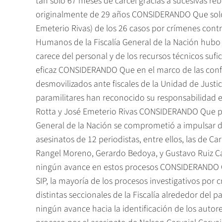
tan solo 67 meses de cárcel gracias a sucesivas re
originalmente de 29 años CONSIDERANDO Que solo e
Emeterio Rivas) de los 26 casos por crímenes cont
Humanos de la Fiscalía General de la Nación hubo 
carece del personal y de los recursos técnicos suf
eficaz CONSIDERANDO Que en el marco de las confes
desmovilizados ante fiscales de la Unidad de Justic
paramilitares han reconocido su responsabilidad en
Rotta y José Emeterio Rivas CONSIDERANDO Que por
General de la Nación se comprometió a impulsar de
asesinatos de 12 periodistas, entre ellos, las de C
Rangel Moreno, Gerardo Bedoya, y Gustavo Ruiz Can
ningún avance en estos procesos CONSIDERANDO Qu
SIP, la mayoría de los procesos investigativos por 
distintas seccionales de la Fiscalía alrededor del
ningún avance hacia la identificación de los aut