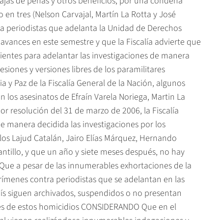
bajas de penas y otros beneficios, por una condena
n tres (Nelson Carvajal, Martín La Rotta y José
ra periodistas que adelanta la Unidad de Derechos
avances en este semestre y que la Fiscalía advierte que
icientes para adelantar las investigaciones de manera
iones y versiones libres de los paramilitares
ia y Paz de la Fiscalía General de la Nación, algunos
 los asesinatos de Efraín Varela Noriega, Martin La
 resolución del 31 de marzo de 2006, la Fiscalía
 manera decidida las investigaciones por los
arlos Lajud Catalán, Jairo Elías Márquez, Hernando
tillo, y que un año y siete meses después, no hay
e a pesar de las innumerables exhortaciones de la
crímenes contra periodistas que se adelantan en las
 país siguen archivados, suspendidos o no presentan
ores de estos homicidios CONSIDERANDO Que en el