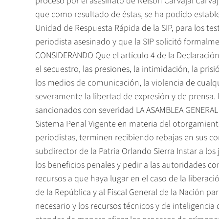
proceso por el asesinato de Nelson Carvajal Carva
que como resultado de éstas, se ha podido establec
Unidad de Respuesta Rápida de la SIP, para los tes
periodista asesinado y que la SIP solicitó formalm
CONSIDERANDO Que el artículo 4 de la Declaración d
el secuestro, las presiones, la intimidación, la pris
los medios de comunicación, la violencia de cualqu
severamente la libertad de expresión y de prensa. 
sancionados con severidad LA ASAMBLEA GENERAL DE
Sistema Penal Vigente en materia del otorgamiento
periodistas, terminen recibiendo rebajas en sus c
subdirector de la Patria Orlando Sierra Instar a lo
los beneficios penales y pedir a las autoridades co
recursos a que haya lugar en el caso de la liberac
de la República y al Fiscal General de la Nación pa
necesario y los recursos técnicos y de inteligenc