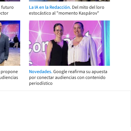
 futuro
La IA en la Redacción.
Del mito del loro
ector
estocástico al "momento Kaspárov"
s propone
Novedades.
Google reafirma su apuesta
audiencias
por conectar audiencias con contenido
periodístico