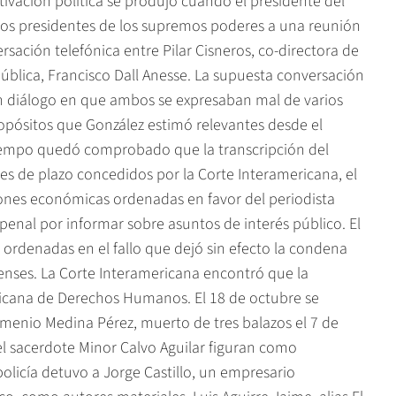
ivación política se produjo cuando el presidente del
los presidentes de los supremos poderes a una reunión
rsación telefónica entre Pilar Cisneros, co-directora de
epública, Francisco Dall Anesse. La supuesta conversación
n diálogo en que ambos se expresaban mal de varios
opósitos que González estimó relevantes desde el
 tiempo quedó comprobado que la transcripción del
ses de plazo concedidos por la Corte Interamericana, el
iones económicas ordenadas en favor del periodista
 penal por informar sobre asuntos de interés público. El
 ordenadas en el fallo que dejó sin efecto la condena
censes. La Corte Interamericana encontró que la
icana de Derechos Humanos. El 18 de octubre se
Parmenio Medina Pérez, muerto de tres balazos el 7 de
el sacerdote Minor Calvo Aguilar figuran como
policía detuvo a Jorge Castillo, un empresario