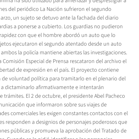
ónima ha sido utilizado para amenazar y desprestigiar a
ones del periódico La Nación sufrieron el segundo
rzo, un sujeto se detuvo ante la fachada del diario
ardias a ponerse a cubierto. Los guardias no pudieron
la rapidez con que el hombre abordó un auto que lo
ujetos ejecutaron el segundo atentado desde un auto
mbos la policía mantiene abiertas las investigaciones.
la Comisión Especial de Prensa rescataron del archivo el
ibertad de expresión en el país. El proyecto contiene
 de voluntad política para tramitarlo en el plenario del
 a dictaminarlo afirmativamente e intentarán
e trámites. El 2 de octubre, el presidente Abel Pacheco
municación que informaron sobre sus viajes de
ades comerciales les exigen constantes contactos con el
ones responden a designios de personajes poderosos que
iones públicas y promueva la aprobación del Tratado de