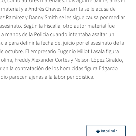
 como autores materiales. Luis Aguirre Jaime, alias El
material y a Andrés Chaves Matarrita se le acusa de
rez Ramírez y Danny Smith se les sigue causa por mediar
asesinato. Según la Fiscalía, otro autor material fue
ó a manos de la Policía cuando intentaba asaltar un
 para definir la fecha del juicio por el asesinato de la
e octubre. El empresario Eugenio Millot Lasala figura
lina, Freddy Alexander Cortés y Nelson López Giraldo,
en la contratación de los homicidas figura Edgardo
dio parecen ajenas a la labor periodística.
Imprimir