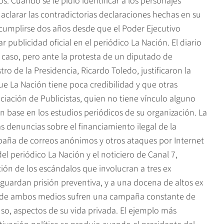
. Cuando se le pidió identificar a los personajes
 aclarar las contradictorias declaraciones hechas en su
 cumplirse dos años desde que el Poder Ejecutivo
ar publicidad oficial en el periódico La Nación. El diario
caso, pero ante la protesta de un diputado de
ro de la Presidencia, Ricardo Toledo, justificaron la
ue La Nación tiene poca credibilidad y que otras
ociación de Publicistas, quien no tiene vínculo alguno
n base en los estudios periódicos de su organización. La
 denuncias sobre el financiamiento ilegal de la
aña de correos anónimos y otros ataques por Internet
del periódico La Nación y el noticiero de Canal 7,
ción de los escándalos que involucran a tres ex
 guardan prisión preventiva, y a una docena de altos ex
vos de ambos medios sufren una campaña constante de
uso, aspectos de su vida privada. El ejemplo más