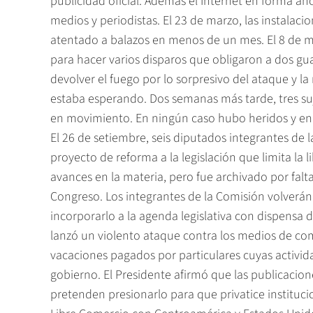
publicidad oficial. Además el Internet en forma an
medios y periodistas. El 23 de marzo, las instalaci
atentado a balazos en menos de un mes. El 8 de ma
para hacer varios disparos que obligaron a dos gu
devolver el fuego por lo sorpresivo del ataque y 
estaba esperando. Dos semanas más tarde, tres s
en movimiento. En ningún caso hubo heridos y en a
El 26 de setiembre, seis diputados integrantes de 
proyecto de reforma a la legislación que limita la l
avances en la materia, pero fue archivado por falta
Congreso. Los integrantes de la Comisión volverán
incorporarlo a la agenda legislativa con dispensa d
lanzó un violento ataque contra los medios de co
vacaciones pagados por particulares cuyas activid
gobierno. El Presidente afirmó que las publicaci
pretenden presionarlo para que privatice instituc