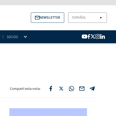
NEWSLETTER
ESPAÑOL
▼
SOCIOS
Compartí esta nota: