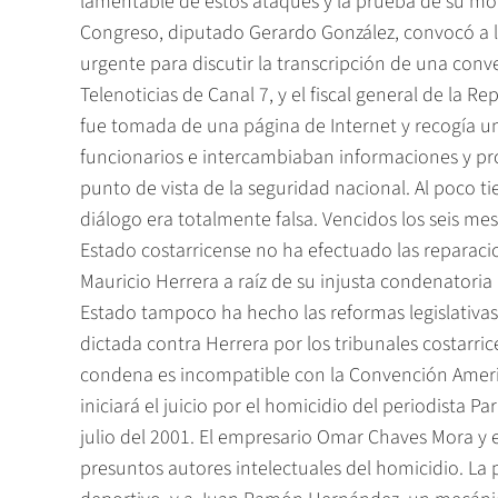
lamentable de estos ataques y la prueba de su mot
Congreso, diputado Gerardo González, convocó a 
urgente para discutir la transcripción de una conve
Telenoticias de Canal 7, y el fiscal general de la R
fue tomada de una página de Internet y recogía u
funcionarios e intercambiaban informaciones y pr
punto de vista de la seguridad nacional. Al poco
diálogo era totalmente falsa. Vencidos los seis me
Estado costarricense no ha efectuado las reparac
Mauricio Herrera a raíz de su injusta condenatoria
Estado tampoco ha hecho las reformas legislativas
dictada contra Herrera por los tribunales costarri
condena es incompatible con la Convención Amer
iniciará el juicio por el homicidio del periodista 
julio del 2001. El empresario Omar Chaves Mora y 
presuntos autores intelectuales del homicidio. La 