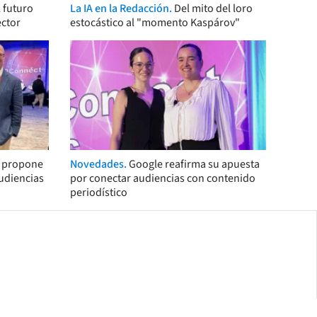
 futuro
La IA en la Redacción.
Del mito del loro
ector
estocástico al "momento Kaspárov"
s propone
Novedades.
Google reafirma su apuesta
audiencias
por conectar audiencias con contenido
periodístico