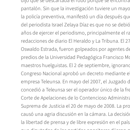
dijo que se descartaba el robo porque se encontra
pantalón. Sin que la investigación tuviere un mayo
la policía preventiva, manifestó un día después qu
del periodista Israel Zelaya Díaz es que no se debió
años de ejercer el periodismo, principalmente el r
redacciones de diario El Heraldo y La Tribuna. El 2
Oswaldo Estrada, fueron golpeados por agentes de l
predios de la Universidad Pedagógica Francisco 
maestros huelguistas. El 2 de septiembre, ignoran
Congreso Nacional aprobó un decreto mediante el c
empresa Teleunsa. En mayo del 2007, el Juzgado de
concedió a Teleunsa ser el operador único de la fr
Corte de Apelaciones de lo Contencioso Administra
Suprema de Justicia el 20 de mayo de 2008. La pro
causó una agria discusión en la cámara. La decisió
la libertad de prensa y de libre expresión en el p