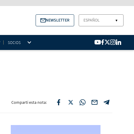
NEWSLETTER
ESPAÑOL
▼
SOCIOS
Compartí esta nota: