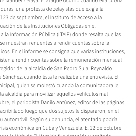
nte Manuel Zelaya. El ataque ocurrió cuando ella cubría
uras, una protesta de zelayistas que exigía la
l 23 de septiembre, el Instituto de Acceso a la
luación de las Instituciones Obligadas en el
 la Información Pública (LTAIP) donde resalta que las
se muestran renuentes a rendir cuentas sobre la
licos. En el informe se consigna que varias instituciones,
sisten a rendir cuentas sobre la remuneración mensual
 regidor de la alcaldía de San Pedro Sula, Reynaldo
a Sánchez, cuando ésta le realizaba una entrevista. El
unicipal, quien se molestó cuando la comunicadora le
 la alcaldía para movilizar aquellos vehículos mal
ubre, el periodista Danilo Antúnez, editor de las páginas
acribillado luego que dos sujetos le dispararon, en el
su automóvil. Según su denuncia, el atentado podría
crisis económica en Cuba y Venezuela. El 12 de octubre,