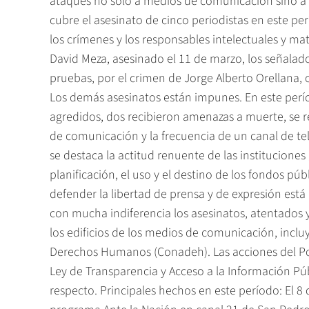
ataques no solo a medios de comunicación sino a
cubre el asesinato de cinco periodistas en este p
los crímenes y los responsables intelectuales y ma
David Meza, asesinado el 11 de marzo, los señalado
pruebas, por el crimen de Jorge Alberto Orellana, 
Los demás asesinatos están impunes. En este perí
agredidos, dos recibieron amenazas a muerte, se re
de comunicación y la frecuencia de un canal de tel
se destaca la actitud renuente de las institucione
planificación, el uso y el destino de los fondos pú
defender la libertad de prensa y de expresión está
con mucha indiferencia los asesinatos, atentados 
los edificios de los medios de comunicación, inclu
Derechos Humanos (Conadeh). Las acciones del Pode
Ley de Transparencia y Acceso a la Información Púb
respecto. Principales hechos en este período: El 8 d