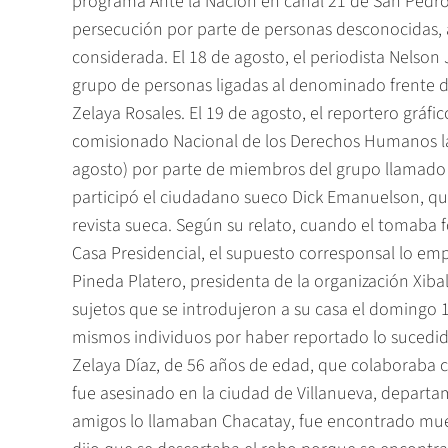
programa Ante la Nación en canal 21 de San Pedro
persecución por parte de personas desconocidas,
considerada. El 18 de agosto, el periodista Nelson
grupo de personas ligadas al denominado frente de
Zelaya Rosales. El 19 de agosto, el reportero gráfi
comisionado Nacional de los Derechos Humanos la 
agosto) por parte de miembros del grupo llamado 
participó el ciudadano sueco Dick Emanuelson, q
revista sueca. Según su relato, cuando el tomaba f
Casa Presidencial, el supuesto corresponsal lo empe
Pineda Platero, presidenta de la organización Xiba
sujetos que se introdujeron a su casa el domingo 
mismos individuos por haber reportado lo sucedido a
Zelaya Díaz, de 56 años de edad, que colaboraba co
fue asesinado en la ciudad de Villanueva, departam
amigos lo llamaban Chacatay, fue encontrado muert