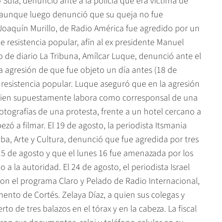
 Sula, denunció ante a la policía que era víctima de
 aunque luego denunció que su queja no fue
 Joaquín Murillo, de Radio América fue agredido por un
 resistencia popular, afín al ex presidente Manuel
co de diario La Tribuna, Amílcar Luque, denunció ante el
agresión de que fue objeto un día antes (18 de
resistencia popular. Luque aseguró que en la agresión
uien supuestamente labora como corresponsal de una
otografías de una protesta, frente a un hotel cercano a
zó a filmar. El 19 de agosto, la periodista Itsmania
lba, Arte y Cultura, denunció que fue agredida por tres
15 de agosto y que el lunes 16 fue amenazada por los
 la autoridad. El 24 de agosto, el periodista Israel
n el programa Claro y Pelado de Radio Internacional,
ento de Cortés. Zelaya Díaz, a quien sus colegas y
o de tres balazos en el tórax y en la cabeza. La fiscal