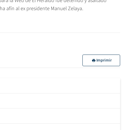
ara la Web de El Heraldo fue detenido y asaltado
a afín al ex presidente Manuel Zelaya.
Imprimir