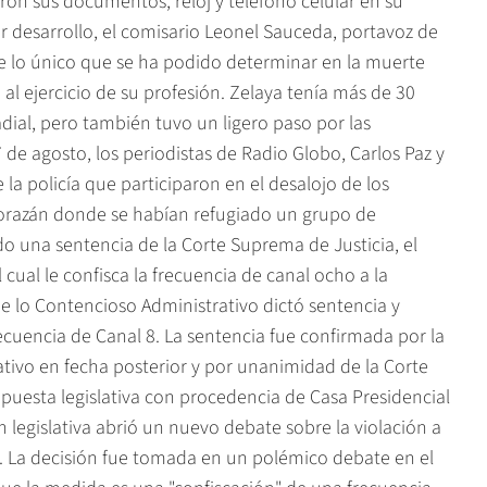
ron sus documentos, reloj y teléfono celular en su
r desarrollo, el comisario Leonel Sauceda, portavoz de
e lo único que se ha podido determinar en la muerte
 al ejercicio de su profesión. Zelaya tenía más de 30
adial, pero también tuvo un ligero paso por las
7 de agosto, los periodistas de Radio Globo, Carlos Paz y
a policía que participaron en el desalojo de los
Morazán donde se habían refugiado un grupo de
do una sentencia de la Corte Suprema de Justicia, el
ual le confisca la frecuencia de canal ocho a la
 lo Contencioso Administrativo dictó sentencia y
ecuencia de Canal 8. La sentencia fue confirmada por la
tivo en fecha posterior y por unanimidad de la Corte
puesta legislativa con procedencia de Casa Presidencial
n legislativa abrió un nuevo debate sobre la violación a
aís. La decisión fue tomada en un polémico debate en el