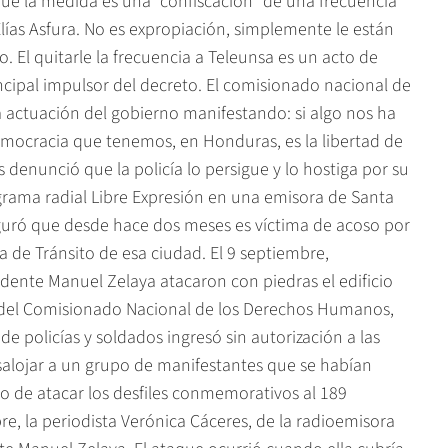
que la medida es una "confiscación" de una frecuencia
ías Asfura. No es expropiación, simplemente le están
. El quitarle la frecuencia a Teleunsa es un acto de
incipal impulsor del decreto. El comisionado nacional de
ctuación del gobierno manifestando: si algo nos ha
democracia que tenemos, en Honduras, es la libertad de
s denunció que la policía lo persigue y lo hostiga por su
grama radial Libre Expresión en una emisora de Santa
guró que desde hace dos meses es víctima de acoso por
 de Tránsito de esa ciudad. El 9 septiembre,
esidente Manuel Zelaya atacaron con piedras el edificio
el del Comisionado Nacional de los Derechos Humanos,
e policías y soldados ingresó sin autorización a las
salojar a un grupo de manifestantes que se habían
go de atacar los desfiles conmemorativos al 189
re, la periodista Verónica Cáceres, de la radioemisora