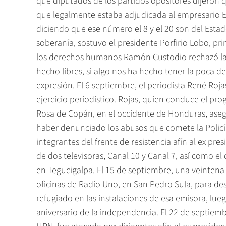
que diputados de los partidos opositores dijeron 
que legalmente estaba adjudicada al empresario El
diciendo que ese número el 8 y el 20 son del Estado
soberanía, sostuvo el presidente Porfirio Lobo, pr
los derechos humanos Ramón Custodio rechazó la a
hecho libres, si algo nos ha hecho tener la poca 
expresión. El 6 septiembre, el periodista René Roja
ejercicio periodístico. Rojas, quien conduce el pro
Rosa de Copán, en el occidente de Honduras, ase
haber denunciado los abusos que comete la Policía
integrantes del frente de resistencia afín al ex pr
de dos televisoras, Canal 10 y Canal 7, así como 
en Tegucigalpa. El 15 de septiembre, una veintena d
oficinas de Radio Uno, en San Pedro Sula, para de
refugiado en las instalaciones de esa emisora, lue
aniversario de la independencia. El 22 de septiemb