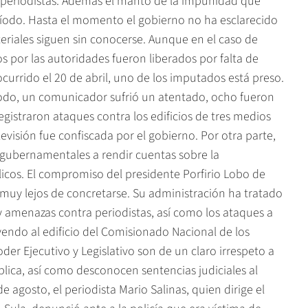
 periodistas. Además el manto de la impunidad que
eríodo. Hasta el momento el gobierno no ha esclarecido
teriales siguen sin conocerse. Aunque en el caso de
s por las autoridades fueron liberados por falta de
ocurrido el 20 de abril, uno de los imputados está preso.
odo, un comunicador sufrió un atentado, ocho fueron
gistraron ataques contra los edificios de tres medios
evisión fue confiscada por el gobierno. Por otra parte,
s gubernamentales a rendir cuentas sobre la
blicos. El compromiso del presidente Porfirio Lobo de
 muy lejos de concretarse. Su administración ha tratado
y amenazas contra periodistas, así como los ataques a
yendo al edificio del Comisionado Nacional de los
r Ejecutivo y Legislativo son de un claro irrespeto a
lica, así como desconocen sentencias judiciales al
e agosto, el periodista Mario Salinas, quien dirige el