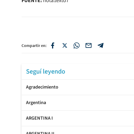
FUENTE:
nota.texto7
Compartir en:
Seguí leyendo
Agradecimiento
Argentina
ARGENTINA I
ARGENTINA II