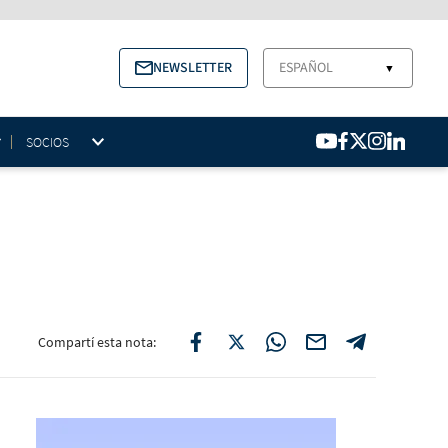
NEWSLETTER
ESPAÑOL
▼
SOCIOS
Compartí esta nota: