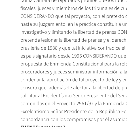
por la Cámara de Diputados prohibe que los funcio
fiscales, jueces y miembros de los tribunales de c
CONSIDERANDO que tal proyecto, con el pretexto d
hasta su juzgamiento, en la práctica constituiría 
investigativo y limitando la libertad de prensa C
pretende lesionar la libertad de prensa y el derech
brasileña de 1988 y que tal iniciativa contradice el
es país signatario desde 1996 CONSIDERANDO que l
propuesta de Enmienda Constitucional para la reform
procuradores y jueces suministrar información a 
condenar la aprobación de tal proyecto de ley y e
censura que, además de afectar a la libertad de pre
solicitar al Excelentísimo Señor Presidente del Se
contenidas en el Proyecto 2961/97 y la Enmienda Co
Excelentísimo Señor Presidente de la República Fede
concordancia con los compromisos por él asumidos