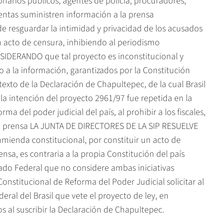
narios públicos, agentes de policía, procuradores,
uentas suministren información a la prensa
e resguardar la intimidad y privacidad de los acusados
un acto de censura, inhibiendo al periodismo
ONSIDERANDO que tal proyecto es inconstitucional y
o a la información, garantizados por la Constitución
 texto de la Declaración de Chapultepec, de la cual Brasil
a intención del proyecto 2961/97 fue repetida en la
a del poder judicial del país, al prohibir a los fiscales,
la prensa LA JUNTA DE DIRECTORES DE LA SIP RESUELVE
nmienda constitucional, por constituir un acto de
nsa, es contraria a la propia Constitución del país
nado Federal que no considere ambas iniciativas
nstitucional de Reforma del Poder Judicial solicitar al
ral del Brasil que vete el proyecto de ley, en
 al suscribir la Declaración de Chapultepec.