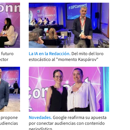
 futuro
La IA en la Redacción.
Del mito del loro
ector
estocástico al "momento Kaspárov"
s propone
Novedades.
Google reafirma su apuesta
audiencias
por conectar audiencias con contenido
periodístico