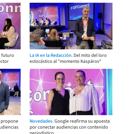
 futuro
La IA en la Redacción.
Del mito del loro
ector
estocástico al "momento Kaspárov"
s propone
Novedades.
Google reafirma su apuesta
audiencias
por conectar audiencias con contenido
periodístico