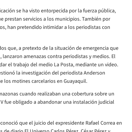
cación se ha visto entorpecida por la fuerza pública,
e prestan servicios a los municipios. También por
os, han pretendido intimidar a los periodistas con
os que, a pretexto de la situación de emergencia que
s, lanzaron amenazas contra periodistas y medios. El
ar el trabajo del medio
La Posta
, mediante un video.
stionó la investigación del periodista Anderson
te los motines carcelarios en Guayaquil.
eamazonas cuando realizaban una cobertura sobre un
 V fue obligado a abandonar una instalación judicial
noció que el juicio del expresidente Rafael Correa en
es de diario
El Universo
Carlos Pérez, César Pérez y