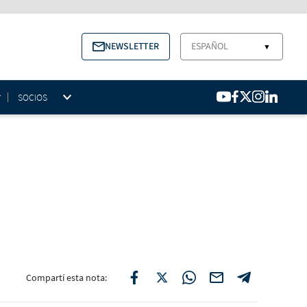
NEWSLETTER
ESPAÑOL
▼
SOCIOS
Compartí esta nota: