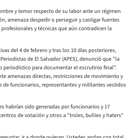
umbre y temor respecto de su labor ante un régimen
ón, amenaza despedir o perseguir y castigar fuentes
s profesionales y técnicas que aún contradicen la
tivas del 4 de febrero y tras los 10 días posteriores,
Periodistas de El Salvador (APES), denunció que "la
jo periodístico para documentar el escrutinio final".
nte amenazas directas, restricciones de movimiento y
e de funcionarios, representantes y militantes vestidos
es habrían sido generadas por funcionarios y 17
ntros de votación y otros a "troles, bullies y haters"
preguntar, ir a donde quieran. Ustedes andan con total