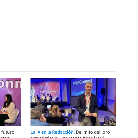
 futuro
La IA en la Redacción.
Del mito del loro