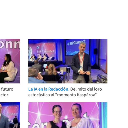
 futuro
La IA en la Redacción.
Del mito del loro
ector
estocástico al "momento Kaspárov"