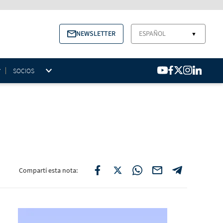
NEWSLETTER
ESPAÑOL
▼
SOCIOS
Compartí esta nota: