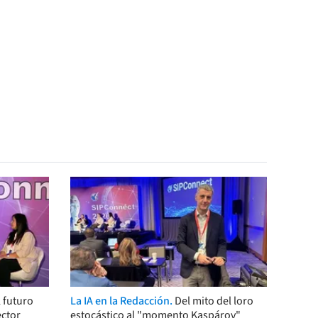
 futuro
La IA en la Redacción.
Del mito del loro
ector
estocástico al "momento Kaspárov"